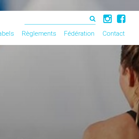
abels
Règlements
Fédération
Contact
abels
Règlements
Fédération
Contact