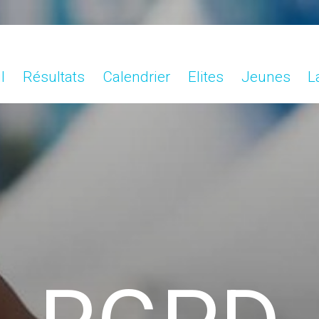
l
Résultats
Calendrier
Elites
Jeunes
L
l
Résultats
Calendrier
Elites
Jeunes
L