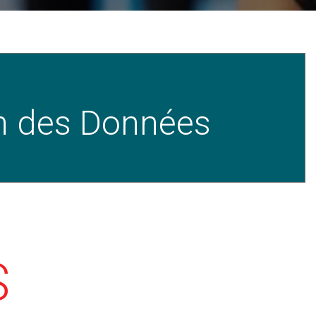
on des Données
S