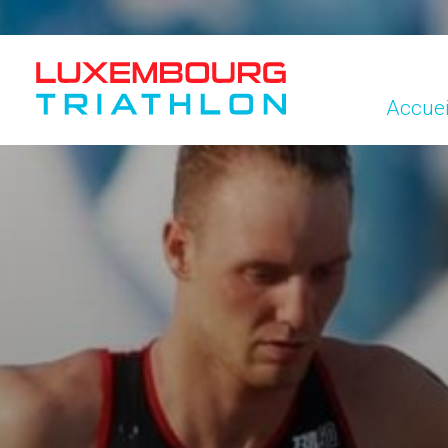
Accuei
Accuei