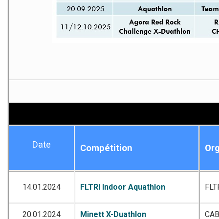
Date
Compétition
Org
14.01.2024
FLTRI Indoor Aquathlon
FLT
20.01.2024
Minett X-Duathlon
CA