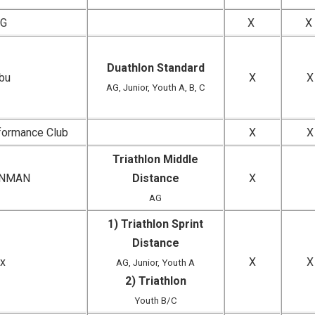
EG
X
X
Duathlon Standard
ibu
X
X
AG, Junior, Youth A, B, C
formance Club
X
X
Triathlon Middle
ONMAN
Distance
X
AG
1) Triathlon Sprint
Distance
ux
X
X
AG, Junior, Youth A
2) Triathlon
Youth B/C