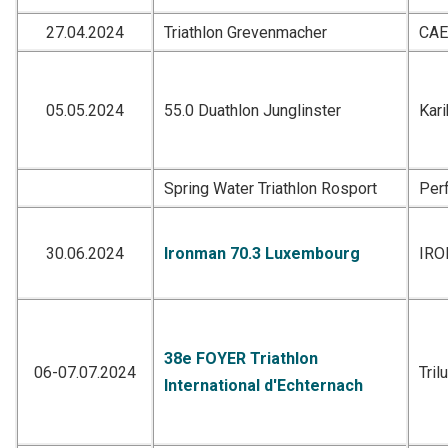
27.04.2024
Triathlon Grevenmacher
CA
05.05.2024
55.0 Duathlon Junglinster
Kar
Spring Water Triathlon Rosport
Per
30.06.2024
Ironman 70.3 Luxembourg
IR
38e FOYER Triathlon
06-07.07.2024
Tril
International d'Echternach