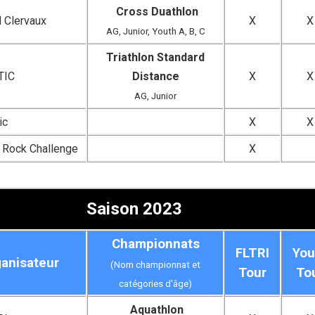
Cross Duathlon
 Clervaux
X
X
AG, Junior, Youth A, B, C
Triathlon Standard
TIC
Distance
X
X
AG, Junior
ic
X
X
 Rock Challenge
X
Saison 2023
Championnats
FLTRI
You
anisateur
(Nom championnat et
Tour
To
catégories d'âge)
Aquathlon