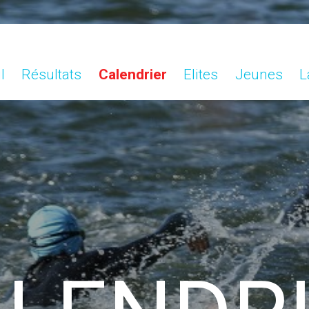
l
Résultats
Calendrier
Elites
Jeunes
L
l
Résultats
Calendrier
Elites
Jeunes
L