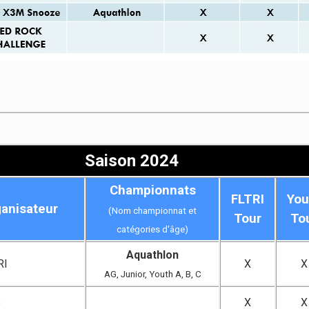
Saison 2024
Championnats
FLTRI
You
anisateur
(Nom championnat et
Tour
To
catégories d'âge)
Aquathlon
RI
X
X
AG, Junior, Youth A, B, C
B
X
X