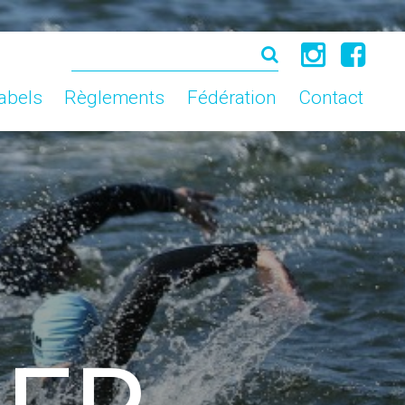
abels
Règlements
Fédération
Contact
abels
Règlements
Fédération
Contact