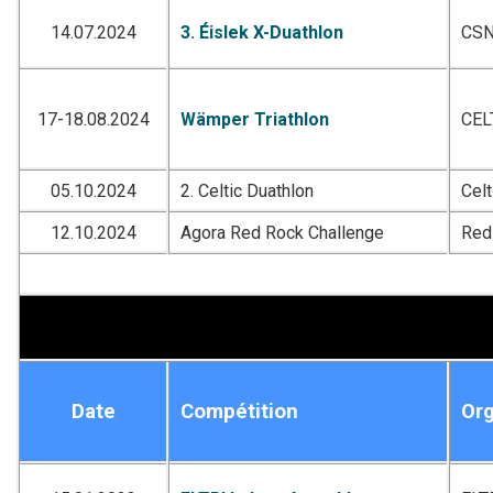
14.07.2024
3. Éislek X-Duathlon
CSN
17-18.08.2024
Wämper Triathlon
CEL
05.10.2024
2. Celtic Duathlon
Celt
12.10.2024
Agora Red Rock Challenge
Red
Date
Compétition
Org