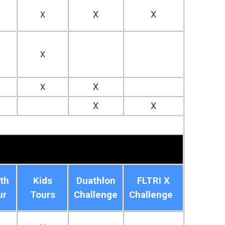
X
X
X
X
X
X
X
X
th
Kids
Duathlon
FLTRI X
ur
Tours
Challenge
Challenge