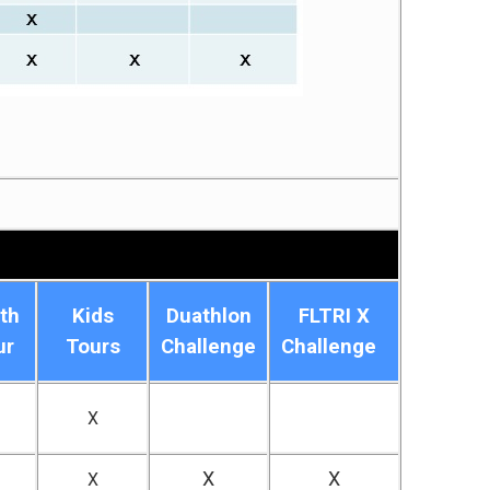
th
Kids
Duathlon
FLTRI X
ur
Tours
Challenge
Challenge
X
X
X
X