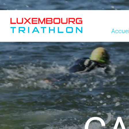
Accuei
Accuei